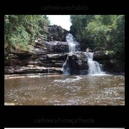
cachoeira rio/calixto
cachoeira fumaça/frente